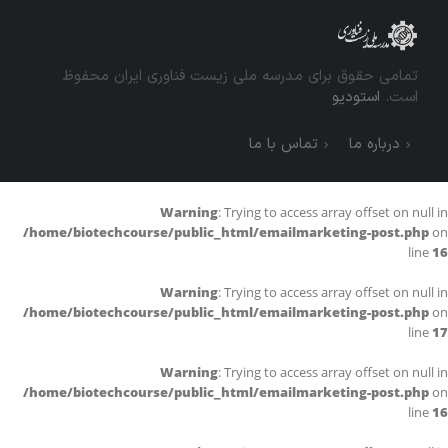
تمامی حقوق برای مدرسه ملی زیست فناوری ایران محفوظ
است.
استودیو
درباره ما
تماس با ما
Warning
: Trying to access array offset on null in
/home/biotechcourse/public_html/emailmarketing-post.php
on
line
16
Warning
: Trying to access array offset on null in
/home/biotechcourse/public_html/emailmarketing-post.php
on
line
17
Warning
: Trying to access array offset on null in
/home/biotechcourse/public_html/emailmarketing-post.php
on
line
16