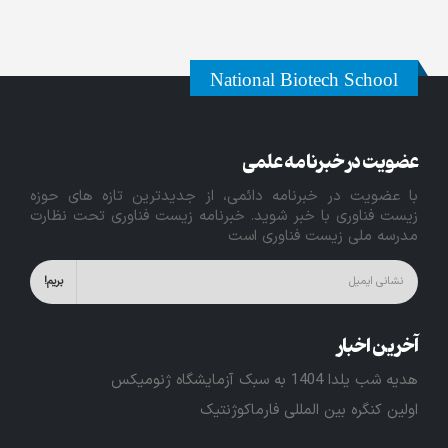
National Biotech School
عضویت در خبرنامه علمی
با عضویت در خبرنامه دائمی، از جدیدترین تازه های حوزه
زیست فناوری با خبر شوید. خبرنامه زیست فناوری تحت نظارت
مدرسه ملی زیست فناوری است
آخرین اخبار
هدیه شب یلدا 1404 به سبک آزمایشگاه ژنومیکس
اولین کنگره بین المللی فارماکوژنتیک